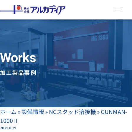
Works
加工製品事例
ホーム
»
設備情報
»
NCスタッド溶接機
»
GUNMAN-
1000Ⅱ
2025.8.29