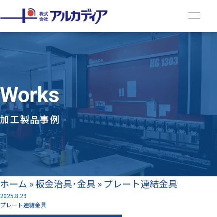
Works
加工製品事例
ホーム
»
板金治具･金具
»
プレート連結金具
2025.8.29
プレート連結金具